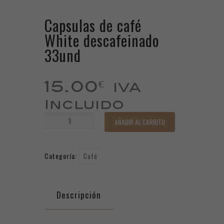
Capsulas de café
White descafeinado
33und
15.00
€
IVA
Incluido
Capsulas
AÑADIR AL CARRITO
de
café
Categoría:
Café
White
descafeinado
33und
Descripción
cantidad