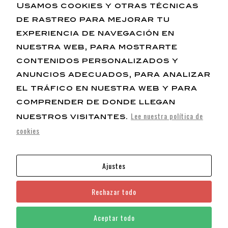
Nosotros
Para que
Usamos cookies y otras técnicas
nuestra web
de rastreo para mejorar tu
funcione lo
mejor posible
experiencia de navegación en
Historia
durante tu
visita. Si
nuestra web, para mostrarte
Negocio
rechaza estas
contenidos personalizados y
cookies,
Filosofía
algunas
Contacto
anuncios adecuados, para analizar
funcionalidades
desaparecerán
el tráfico en nuestra web y para
de la web.
comprender de donde llegan
Lee nuestra política de
nuestros visitantes.
enrikescoffee@gmail.com
Marketing
cookies
34 680 988 999
Al compartir
tus intereses y
comportamiento
mientras visitas
Ajustes
nuestro sitio,
aumentas la
posibilidad de
Rechazar todo
ver contenido y
ofertas
personalizados.
Tus 
Política de Privacidad
–
Términos y
Aceptar todo
esta
condiciones