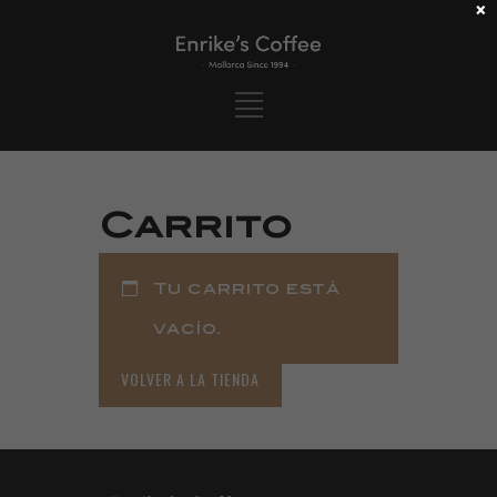
×
Carrito
Tu carrito está
vacío.
VOLVER A LA TIENDA