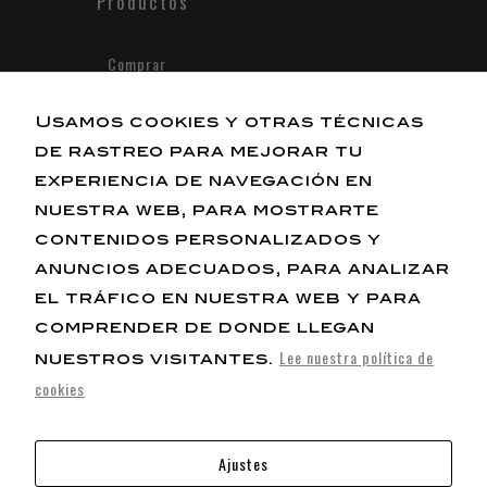
Productos
Comprar
Suscribir
Nosotros
Usamos cookies y otras técnicas
de rastreo para mejorar tu
experiencia de navegación en
Historia
nuestra web, para mostrarte
Negocio
contenidos personalizados y
Filosofía
Contacto
anuncios adecuados, para analizar
el tráfico en nuestra web y para
comprender de donde llegan
Lee nuestra política de
nuestros visitantes.
enrikescoffee@gmail.com
cookies
34 680 988 999
Ajustes